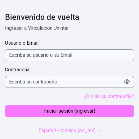
Saltar al contenido principal
Bienvenido de vuelta
Ingresar a Vinculacion Uninter
Usuario o Email
Contraseña
¿Olvidó su contraseña?
Iniciar sesión (ingresar)
Español - México ‎(es_mx)‎